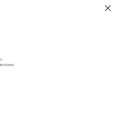
ех
волокно